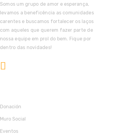
Somos um grupo de amor e esperança,
levamos a beneficência as comunidades
carentes e buscamos fortalecer os laços
com aqueles que querem fazer parte de
nossa equipe em prol do bem. Fique por
dentro das novidades!
Hotline 24/7
+55(68)99928-1588
Ajude-Nos A Ajudá-Los
Donación
Muro Social
Eventos