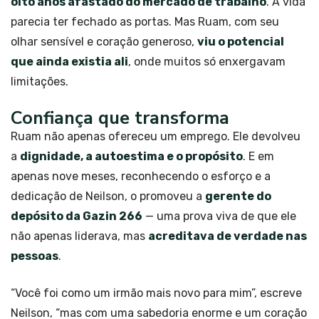
oito anos afastado do mercado de trabalho
. A vida
parecia ter fechado as portas. Mas Ruam, com seu
olhar sensível e coração generoso,
viu o potencial
que ainda existia ali
, onde muitos só enxergavam
limitações.
Confiança que transforma
Ruam não apenas ofereceu um emprego. Ele devolveu
a
dignidade, a autoestima e o propósito
. E em
apenas nove meses, reconhecendo o esforço e a
dedicação de Neilson, o promoveu a
gerente do
depósito da Gazin 266
— uma prova viva de que ele
não apenas liderava, mas
acreditava de verdade nas
pessoas
.
“Você foi como um irmão mais novo para mim”, escreve
Neilson, “mas com uma sabedoria enorme e um coração