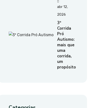
abr 12,
2026
3ª
Corrida
Pró
Autismo:
mais que
uma
corrida,
um
propósito
Categorias