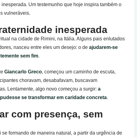
e inesperada. Um testemunho que hoje inspira também o
is vulneráveis.
raternidade inesperada
ual na cidade de Rimini, na Itália. Alguns pais enlutados
dores, nasceu entre eles um desejo: o de
ajudarem-se
ntemente sem fim
.
re
Giancarlo Greco
, começou um caminho de escuta,
articipantes choravam, desabafavam, buscavam
as. Lentamente, algo novo começou a surgir:
a
é, pudesse se transformar em caridade concreta
.
r com presença, sem
 se formando de maneira natural, a partir da urgência de